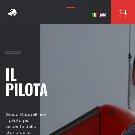
IL
PILOTA
Guido Cappellini è
il pilota più
vincente della
storia della