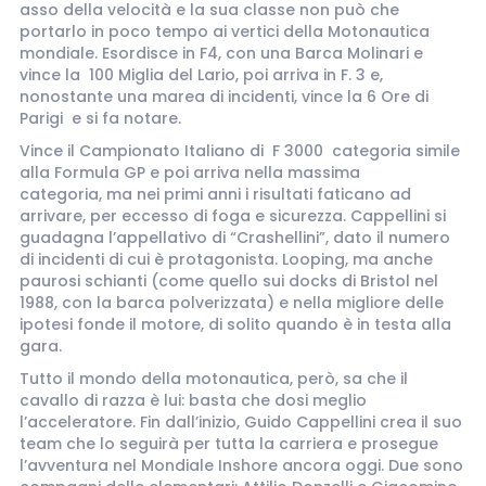
asso della velocità e la sua classe non può che
portarlo in poco tempo ai vertici della Motonautica
mondiale. Esordisce in F4, con una Barca Molinari e
vince la 100 Miglia del Lario, poi arriva in F. 3 e,
nonostante una marea di incidenti, vince la 6 Ore di
Parigi e si fa notare.
Vince il Campionato Italiano di F 3000 categoria simile
alla Formula GP e poi arriva nella massima
categoria, ma nei primi anni i risultati faticano ad
arrivare, per eccesso di foga e sicurezza. Cappellini si
guadagna l’appellativo di “Crashellini”, dato il numero
di incidenti di cui è protagonista. Looping, ma anche
paurosi schianti (come quello sui docks di Bristol nel
1988, con la barca polverizzata) e nella migliore delle
ipotesi fonde il motore, di solito quando è in testa alla
gara.
Tutto il mondo della motonautica, però, sa che il
cavallo di razza è lui: basta che dosi meglio
l’acceleratore.
Fin dall’inizio, Guido Cappellini crea il suo
team che lo seguirà per tutta la carriera e prosegue
l’avventura nel Mondiale Inshore ancora oggi
. Due sono