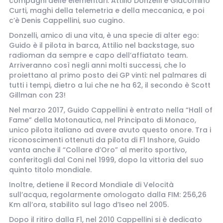
compagni delle elementari: Attilio Donzelli e Giacomino
Curti, maghi della telemetria e della meccanica, e poi
c’è Denis Cappellini, suo cugino.
Donzelli, amico di una vita, è una specie di alter ego:
Guido è il pilota in barca, Attilio nel backstage, suo
radioman da sempre e capo dell’affiatato team.
Arriveranno così negli anni molti successi, che lo
proiettano al primo posto dei GP vinti: nel palmares di
tutti i tempi, dietro a lui che ne ha 62, il secondo è Scott
Gillman con 23!
Nel marzo 2017, Guido Cappellini è entrato nella “Hall of
Fame” della Motonautica, nel Principato di Monaco,
unico pilota italiano ad avere avuto questo onore. Tra i
riconoscimenti ottenuti da pilota di F1 Inshore, Guido
vanta anche il “Collare d’Oro” al merito sportivo,
conferitogli dal Coni nel 1999, dopo la vittoria del suo
quinto titolo mondiale.
Inoltre, detiene il Record Mondiale di Velocità
sull’acqua, regolarmente omologato dalla FIM: 256,26
Km all’ora, stabilito sul lago d’Iseo nel 2005.
Dopo il ritiro dalla F1, nel 2010 Cappellini si è dedicato